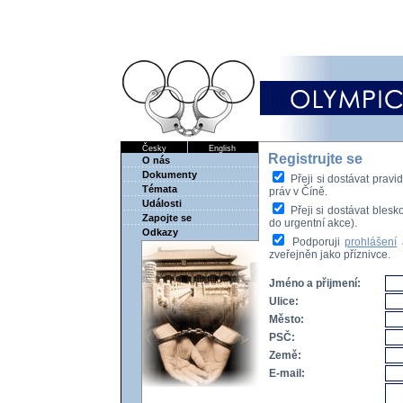
Česky
English
Registrujte se
O nás
Dokumenty
Přeji si dostávat pravi
Témata
práv v Číně.
Události
Přeji si dostávat blesko
Zapojte se
do urgentní akce).
Odkazy
Podporuji
prohlášení
a
zveřejněn jako příznivce.
Jméno a přijmení:
Ulice:
Město:
PSČ:
Země:
E-mail: