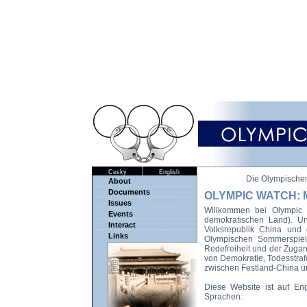
Cesky
English
Die Olympischen
About
Documents
OLYMPIC WATCH: Me
Issues
Willkommen bei Olympic 
Events
demokratischen Land). Un
Interact
Volksrepublik China und 
Links
Olympischen Sommerspiele
Redefreiheit und der Zugang
von Demokratie, Todesstraf
zwischen Festland-China u
Diese Website ist auf Eng
Sprachen: